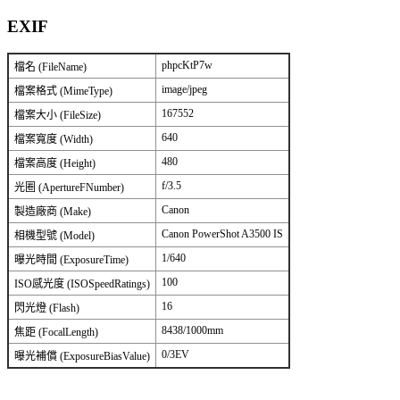
EXIF
phpcKtP7w
檔名 (FileName)
image/jpeg
檔案格式 (MimeType)
167552
檔案大小 (FileSize)
640
檔案寬度 (Width)
480
檔案高度 (Height)
f/3.5
光圈 (ApertureFNumber)
Canon
製造廠商 (Make)
Canon PowerShot A3500 IS
相機型號 (Model)
1/640
曝光時間 (ExposureTime)
100
ISO感光度 (ISOSpeedRatings)
16
閃光燈 (Flash)
8438/1000mm
焦距 (FocalLength)
0/3EV
曝光補償 (ExposureBiasValue)