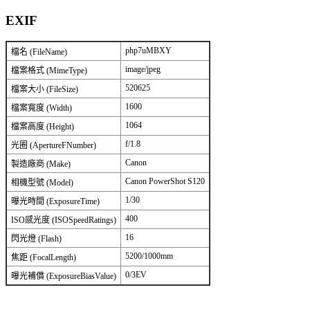
EXIF
php7uMBXY
檔名 (FileName)
image/jpeg
檔案格式 (MimeType)
520625
檔案大小 (FileSize)
1600
檔案寬度 (Width)
1064
檔案高度 (Height)
f/1.8
光圈 (ApertureFNumber)
Canon
製造廠商 (Make)
Canon PowerShot S120
相機型號 (Model)
1/30
曝光時間 (ExposureTime)
400
ISO感光度 (ISOSpeedRatings)
16
閃光燈 (Flash)
5200/1000mm
焦距 (FocalLength)
0/3EV
曝光補償 (ExposureBiasValue)