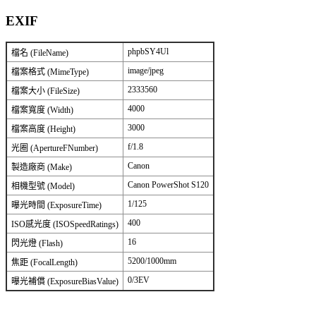
EXIF
phpbSY4Ul
檔名 (FileName)
image/jpeg
檔案格式 (MimeType)
2333560
檔案大小 (FileSize)
4000
檔案寬度 (Width)
3000
檔案高度 (Height)
f/1.8
光圈 (ApertureFNumber)
Canon
製造廠商 (Make)
Canon PowerShot S120
相機型號 (Model)
1/125
曝光時間 (ExposureTime)
400
ISO感光度 (ISOSpeedRatings)
16
閃光燈 (Flash)
5200/1000mm
焦距 (FocalLength)
0/3EV
曝光補償 (ExposureBiasValue)