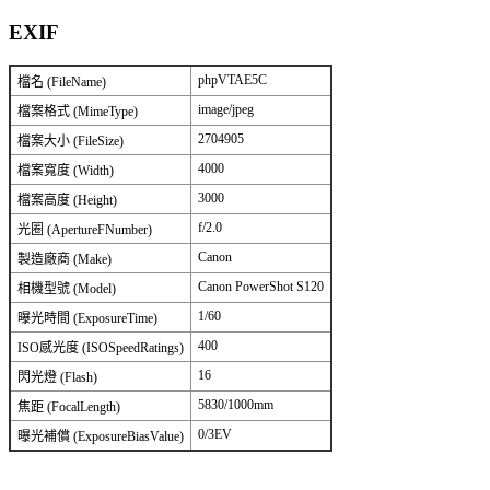
EXIF
phpVTAE5C
檔名 (FileName)
image/jpeg
檔案格式 (MimeType)
2704905
檔案大小 (FileSize)
4000
檔案寬度 (Width)
3000
檔案高度 (Height)
f/2.0
光圈 (ApertureFNumber)
Canon
製造廠商 (Make)
Canon PowerShot S120
相機型號 (Model)
1/60
曝光時間 (ExposureTime)
400
ISO感光度 (ISOSpeedRatings)
16
閃光燈 (Flash)
5830/1000mm
焦距 (FocalLength)
0/3EV
曝光補償 (ExposureBiasValue)