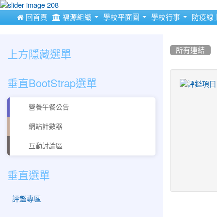
:::
 回首頁
福源組織
學校平面圖
學校行事
防疫線
:::
:::
上方隱藏選單
所有連結
垂直BootStrap選單
title:
評
營養午餐公告
鑑
項
網站計數器
目
互動討論區
垂直選單
評鑑專區