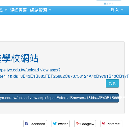
Home
導
評鑑專區
網站資源
登入
進學校網站
/hps.tyc.edu.tw/upload-view.aspx?
owser=1&ids=3E43E1B885FEF25882C673758124A40D9791B40CB
列表
tyc.edu.tw/upload-view.aspx?openExternalBrowser=1&ids=3E43E1B8
Facebook
Twitter
Google+
Pinterest