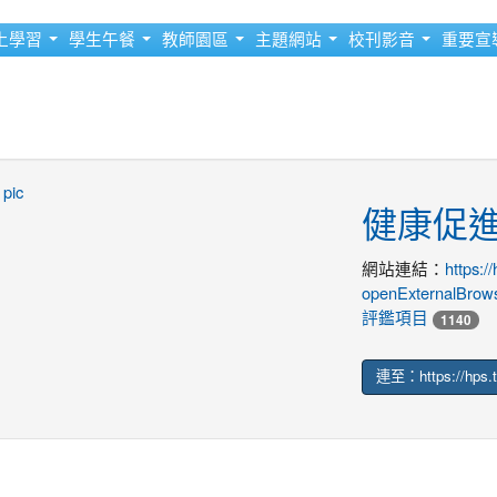
上學習
學生午餐
教師園區
主題網站
校刊影音
重要宣
健康促
網站連結：
https:/
openExternalBr
評鑑項目
1140
連至：https://hps.