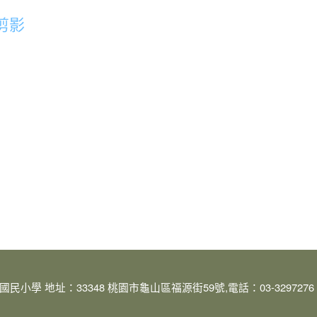
剪影
小學 地址：33348 桃園市龜山區福源街59號,電話：03-3297276 傳真