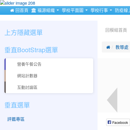
:::
 回首頁
福源組織
學校平面圖
學校行事
防疫線
:::
:::
上方隱藏選單
回模組首頁
垂直BootStrap選單

教導處
營養午餐公告
網站計數器
互動討論區
垂直選單
評鑑專區
Facebook