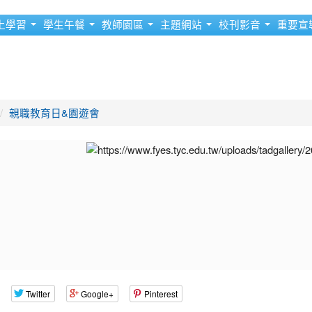
上學習
學生午餐
教師園區
主題網站
校刊影音
重要宣
親職教育日&園遊會
Twitter
Google+
Pinterest