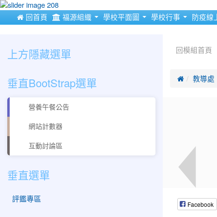
:::
 回首頁
福源組織
學校平面圖
學校行事
防疫線
:::
:::
上方隱藏選單
回模組首頁
垂直BootStrap選單

教導處
營養午餐公告
網站計數器
互動討論區
垂直選單
評鑑專區
Facebook