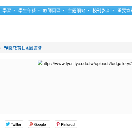
上學習
學生午餐
教師園區
主題網站
校刊影音
重要宣
親職教育日&園遊會
Twitter
Google+
Pinterest