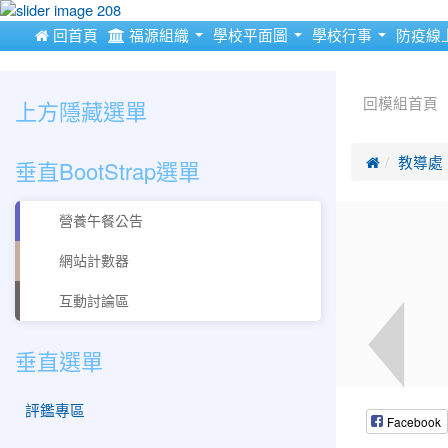
:::
 回首頁
福源組織
學校平面圖
學校行事
防疫線
:::
:::
上方隱藏選單
回模組首頁
垂直BootStrap選單

教導處
營養午餐公告
網站計數器
互動討論區
垂直選單
評鑑專區
Facebook