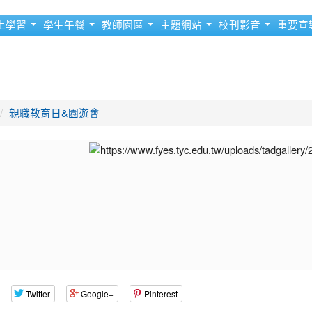
上學習
學生午餐
教師園區
主題網站
校刊影音
重要宣
親職教育日&園遊會
Twitter
Google+
Pinterest