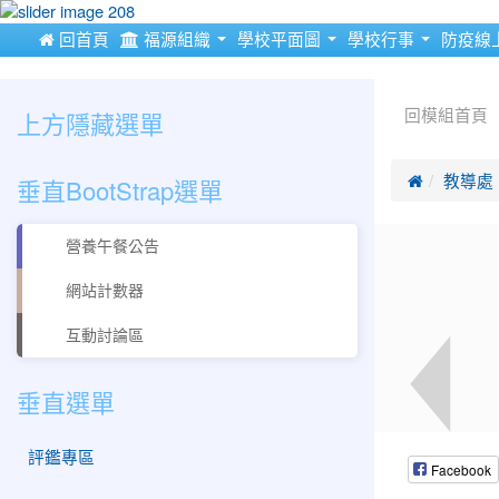
:::
 回首頁
福源組織
學校平面圖
學校行事
防疫線
:::
:::
上方隱藏選單
回模組首頁
垂直BootStrap選單

教導處
營養午餐公告
網站計數器
互動討論區
垂直選單
評鑑專區
Facebook