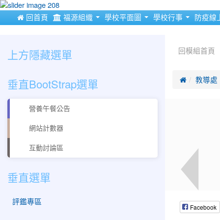
:::
 回首頁
福源組織
學校平面圖
學校行事
防疫線
:::
:::
上方隱藏選單
回模組首頁
垂直BootStrap選單

教導處
營養午餐公告
網站計數器
互動討論區
垂直選單
評鑑專區
Facebook