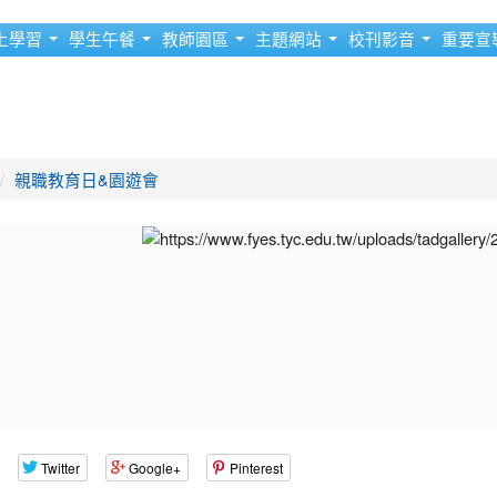
上學習
學生午餐
教師園區
主題網站
校刊影音
重要宣
親職教育日&園遊會
Twitter
Google+
Pinterest