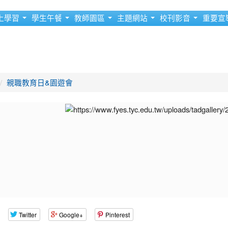
上學習
學生午餐
教師園區
主題網站
校刊影音
重要宣
親職教育日&園遊會
Twitter
Google+
Pinterest