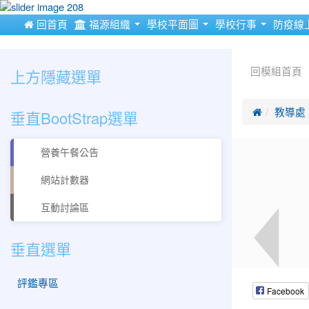
:::
 回首頁
福源組織
學校平面圖
學校行事
防疫線
:::
:::
上方隱藏選單
回模組首頁
垂直BootStrap選單

教導處
營養午餐公告
網站計數器
互動討論區
垂直選單
評鑑專區
Facebook