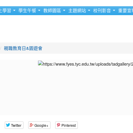
上學習
學生午餐
教師園區
主題網站
校刊影音
重要宣
親職教育日&園遊會
Twitter
Google+
Pinterest