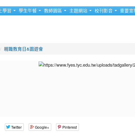
上學習
學生午餐
教師園區
主題網站
校刊影音
重要宣
親職教育日&園遊會
Twitter
Google+
Pinterest