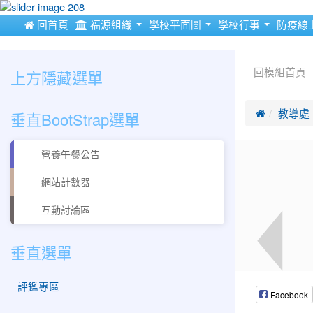
:::
 回首頁
福源組織
學校平面圖
學校行事
防疫線
:::
:::
上方隱藏選單
回模組首頁
垂直BootStrap選單

教導處
營養午餐公告
網站計數器
互動討論區
垂直選單
評鑑專區
Facebook