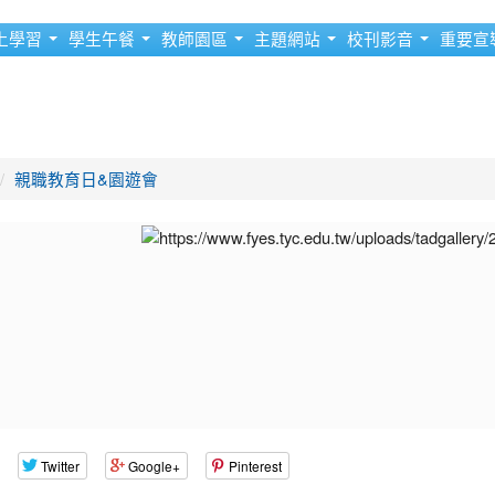
上學習
學生午餐
教師園區
主題網站
校刊影音
重要宣
親職教育日&園遊會
Twitter
Google+
Pinterest