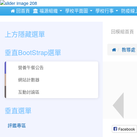
:::
 回首頁
福源組織
學校平面圖
學校行事
防疫線
:::
:::
上方隱藏選單
回模組首頁
垂直BootStrap選單

教導處
營養午餐公告
網站計數器
互動討論區
垂直選單
評鑑專區
Facebook