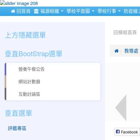
:::
 回首頁
福源組織
學校平面圖
學校行事
防疫線
:::
:::
上方隱藏選單
回模組首頁
垂直BootStrap選單

教導處
營養午餐公告
網站計數器
互動討論區
垂直選單
評鑑專區
Facebook