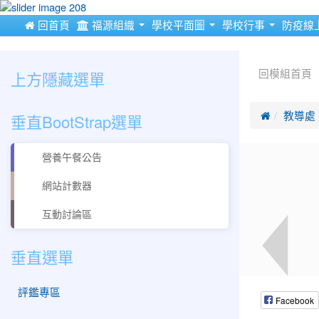
:::
 回首頁
福源組織
學校平面圖
學校行事
防疫線
:::
:::
上方隱藏選單
回模組首頁
垂直BootStrap選單

教導處
營養午餐公告
網站計數器
互動討論區
垂直選單
評鑑專區
Facebook