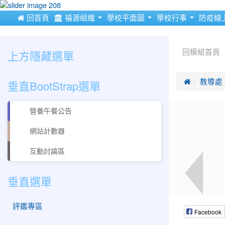
:::
 回首頁
福源組織
學校平面圖
學校行事
防疫線
:::
:::
上方隱藏選單
回模組首頁
垂直BootStrap選單

教導處
營養午餐公告
網站計數器
互動討論區
垂直選單
評鑑專區
Facebook