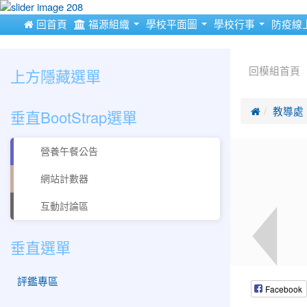
:::
 回首頁
福源組織
學校平面圖
學校行事
防疫線
:::
:::
上方隱藏選單
回模組首頁
垂直BootStrap選單

教導處
營養午餐公告
網站計數器
互動討論區
垂直選單
評鑑專區
Facebook