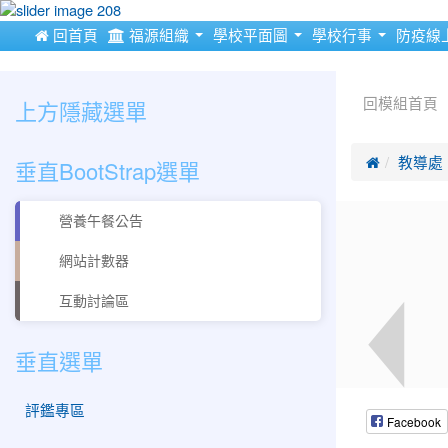
:::
 回首頁
福源組織
學校平面圖
學校行事
防疫線
:::
:::
上方隱藏選單
回模組首頁
垂直BootStrap選單

教導處
營養午餐公告
網站計數器
互動討論區
垂直選單
評鑑專區
Facebook