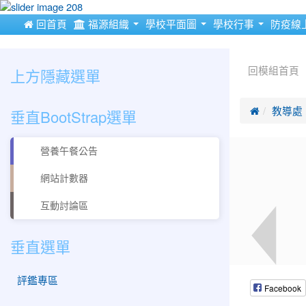
:::
 回首頁
福源組織
學校平面圖
學校行事
防疫線
:::
:::
上方隱藏選單
回模組首頁
垂直BootStrap選單

教導處
營養午餐公告
網站計數器
互動討論區
垂直選單
評鑑專區
Facebook