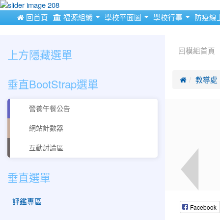
:::
 回首頁
福源組織
學校平面圖
學校行事
防疫線
:::
:::
上方隱藏選單
回模組首頁
垂直BootStrap選單

教導處
營養午餐公告
網站計數器
互動討論區
垂直選單
評鑑專區
Facebook