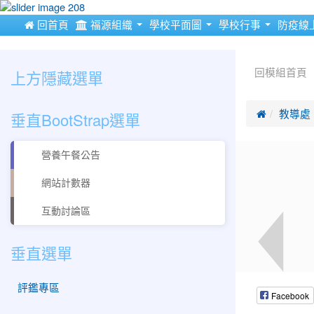
:::
 回首頁
福源組織
學校平面圖
學校行事
防疫線
:::
:::
上方隱藏選單
回模組首頁
垂直BootStrap選單

教導處
營養午餐公告
網站計數器
互動討論區
垂直選單
評鑑專區
Facebook