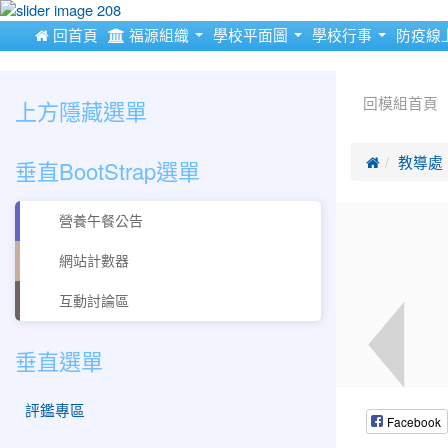
:::
 回首頁
福源組織
學校平面圖
學校行事
防疫線
:::
:::
上方隱藏選單
回模組首頁
垂直BootStrap選單

教導處
營養午餐公告
網站計數器
互動討論區
垂直選單
評鑑專區
Facebook