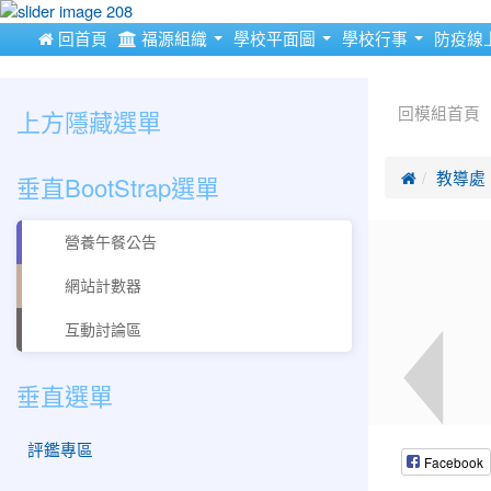
:::
 回首頁
福源組織
學校平面圖
學校行事
防疫線
:::
:::
上方隱藏選單
回模組首頁
垂直BootStrap選單

教導處
營養午餐公告
網站計數器
互動討論區
垂直選單
評鑑專區
Facebook