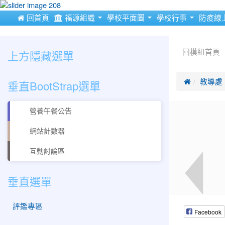
:::
 回首頁
福源組織
學校平面圖
學校行事
防疫線
:::
:::
上方隱藏選單
回模組首頁
垂直BootStrap選單

教導處
營養午餐公告
網站計數器
互動討論區
垂直選單
評鑑專區
Facebook