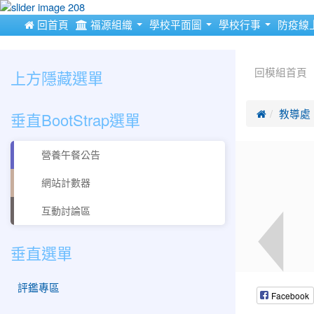
:::
 回首頁
福源組織
學校平面圖
學校行事
防疫線
:::
:::
上方隱藏選單
回模組首頁
垂直BootStrap選單

教導處
營養午餐公告
網站計數器
互動討論區
垂直選單
評鑑專區
Facebook