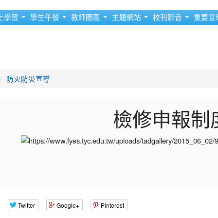
上學習
學生午餐
教師園區
主題網站
校刊影音
重要宣
防火防災宣導
檢修申報制
Twitter
Google+
Pinterest