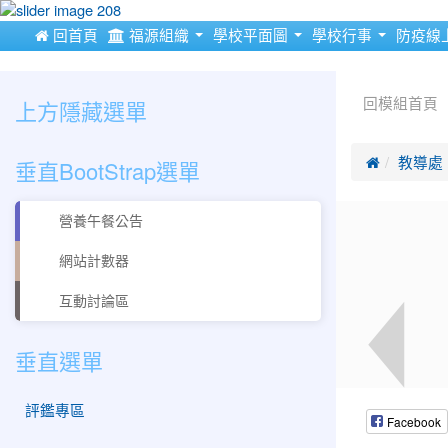
:::
 回首頁
福源組織
學校平面圖
學校行事
防疫線
:::
:::
上方隱藏選單
回模組首頁
垂直BootStrap選單

教導處
營養午餐公告
網站計數器
互動討論區
垂直選單
評鑑專區
Facebook