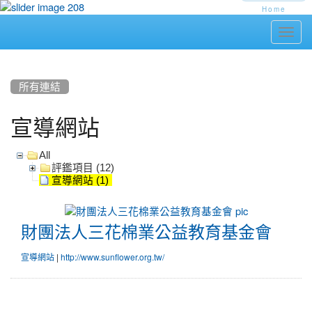
Home
Toggl
navig
:::
所有連結
宣導網站
All
評鑑項目 (12)
宣導網站 (1)
財
團
財團法人三花棉業公益教育基金會
法
人
|
宣導網站
http://www.sunflower.org.tw/
三
花
棉