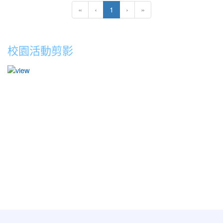
業
(current)
«
‹
1
›
»
公
益
教
育
校園活動剪影
基
金
會