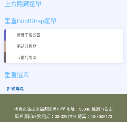
:::
上方隱藏選單
垂直BootStrap選單
營養午餐公告
網站計數器
互動討論區
垂直選單
評鑑專區
桃園市龜山區福源國民小學 地址：33348 桃園市龜山
區福源街59號,電話：03-3297276 傳真：03-3506173