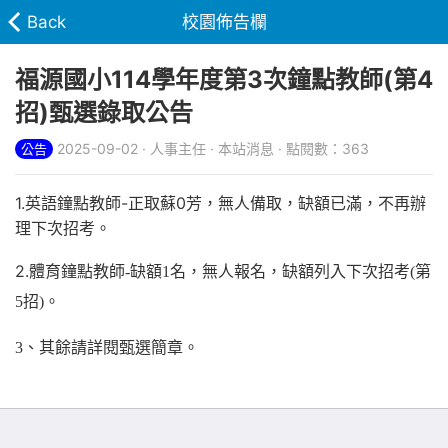
Back
校園佈告欄
福源國小114學年度第3次鐘點教師(第4
招)甄選錄取公告
2025-09-02 · 人事主任 · 本站消息 · 點閱數：363
公告
1.英語鐘點教師-正取蘇0芳，
無人備取，缺額已滿，不再辦
理下次招考。
2.
體育鐘點教師-缺額1名，無人報名，缺額列入下次招考(第
5招)。
3
、其餘請詳閱甄選簡章。