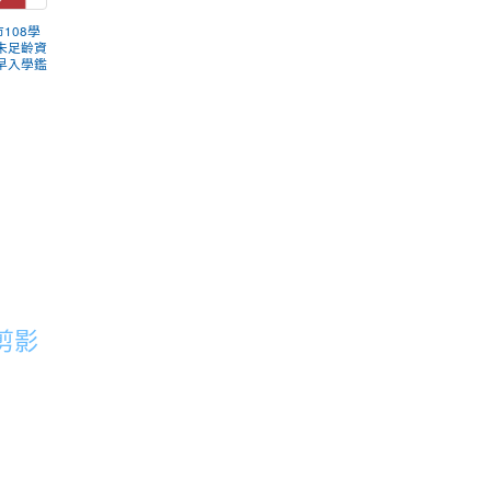
市108學
未足齡資
早入學鑑
剪影