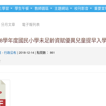
上學習
學生午餐
教師園區
主題網站
校刊影音
重要宣
分月文章
電子報列表
08學年度國民小學未足齡資賦優異兒童提早入
-
| 2018-12-14 | 點閱數： 861
班
行政公布