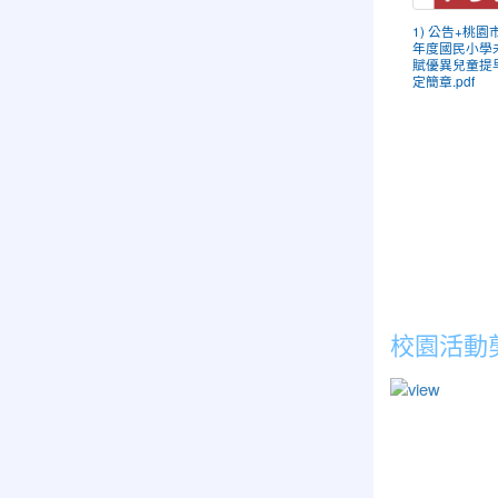
1) 公告+桃園
年度國民小學
賦優異兒童提
定簡章.pdf
校園活動