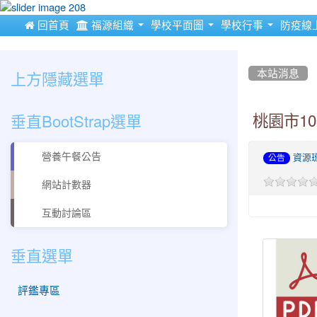
:::
 回首頁
福源組織
學校平面圖
學校行事
防疫線
:::
:::
上方隱藏選單
本站消息
垂直BootStrap選單
桃園市1
營養午餐公告
資源
公告
網站計數器
互動討論區
垂直選單
評鑑專區