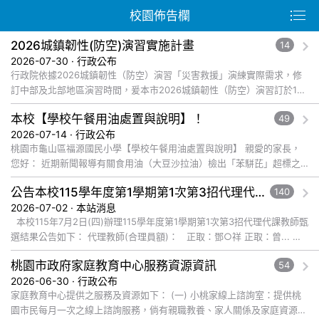
校園佈告欄
2026城鎮韌性(防空)演習實施計畫
14
2026-07-30 · 行政公布
行政院依據2026城鎮韌性（防空）演習「災害救援」演練實際需求，修
訂中部及北部地區演習時間，爰本市2026城鎮韌性（防空）演習訂於115
年8月13日(星期四)下午2時30分至3時止，實施30分鐘防情傳... 觀看完
本校【學校午餐用油處置與說明】！
49
整文章
2026-07-14 · 行政公布
桃園市龜山區福源國民小學【學校午餐用油處置與說明】 親愛的家長，
您好： 近期新聞報導有關食用油（大豆沙拉油）檢出「苯駢芘」超標之
食安事件，本校已配合教育局與衛生局進行全面盤點與清查。 ... 觀看完
公告本校115學年度第1學期第1次第3招代理代課教師甄選結果
140
整文章
2026-07-02 · 本站消息
本校115年7月2日(四)辦理115學年度第1學期第1次第3招代理代課教師甄
選結果公告如下： 代理教師(合理員額)： 正取：鄧○祥 正取：曾... 觀
看完整文章
桃園市政府家庭教育中心服務資源資訊
54
2026-06-30 · 行政公布
家庭教育中心提供之服務及資源如下： (一) 小桃家線上諮詢室：提供桃
園市民每月一次之線上諮詢服務，倘有親職教養、家人關係及家庭資源管