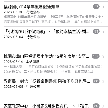
理議題，歡迎... 觀看完整文章
福源國小114學年度暑假通知單
47
2026-06-30 · 行政公布
福源國小114學年度暑假通知單 暑假將至，為維護孩子的健康及安全，
請家長協助提醒孩子以下注意事項： 1. 詐騙防制： 學生在網路上從事各
種活動務必提... 觀看完整文章
「小桃家6月課程資訊」、「預約幸福生活-婚前教育工作坊」、「幸福婚姻系列講座」、「2026開心Fun暑假，家庭好時光」
53
2026-06-04 · 行政公布
桃園市龜山區福源國小附幼115學年度第1次至第6次自行招生簡章
167
2026-05-14 · 本站消息
一、招生人數： 預定錄取新生名額：3-5歲班 2名 預定錄取新生名額：
2歲專班 2名 二、延長照顧服務訊息： 平日課... 觀看完整文章
教育局一封信「從餐桌到書桌 陪孩子吃好也學好」
88
2026-05-05 · 行政公布
家庭教育中心「小桃家5月課程資訊」、「孩子的人際必修課」、「數位時代的親職教養」
80